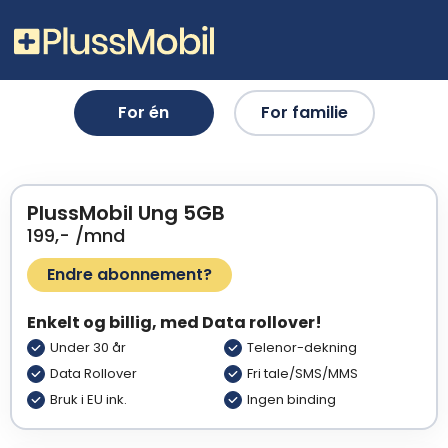
For én
For familie
PlussMobil Ung 5GB
199,- /mnd
Endre abonnement?
Enkelt og billig, med Data rollover!
Under 30 år
Telenor-dekning
Data Rollover
Fri tale/SMS/MMS
Bruk i EU ink.
Ingen binding