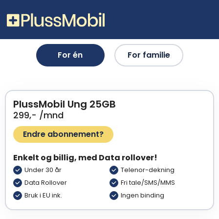
For én
For familie
PlussMobil Ung 25GB
299,- /mnd
Endre abonnement?
Enkelt og billig, med Data rollover!
Under 30 år
Telenor-dekning
Data Rollover
Fri tale/SMS/MMS
Bruk i EU ink.
Ingen binding