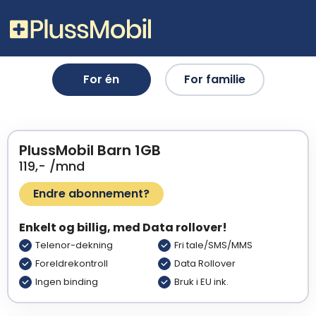
For én
For familie
PlussMobil Barn 1GB
119,- /mnd
Endre abonnement?
Enkelt og billig, med Data rollover!
Telenor-dekning
Fri tale/SMS/MMS
Foreldrekontroll
Data Rollover
Ingen binding
Bruk i EU ink.