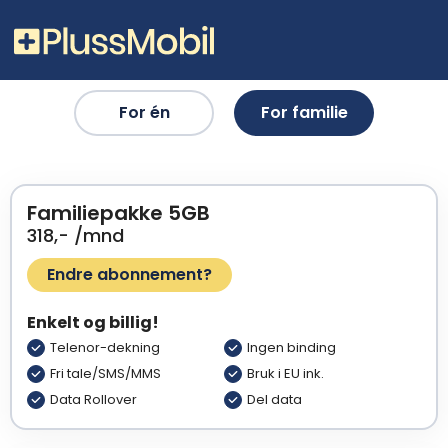
For én
For familie
Familiepakke 5GB
318,-
/mnd
Endre abonnement?
Enkelt og billig!
Telenor-dekning
Ingen binding
Fri tale/SMS/MMS
Bruk i EU ink.
Data Rollover
Del data